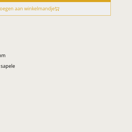
oegen aan winkelmandje
 mm
 sapele