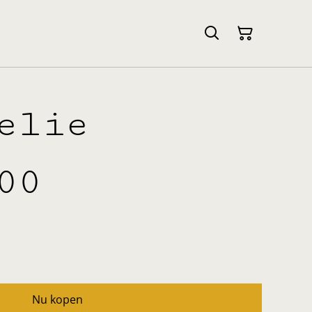
elie
00
Nu kopen