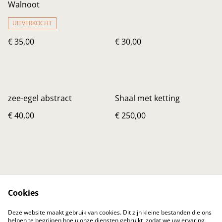
Walnoot
UITVERKOCHT
€ 35,00
€ 30,00
zee-egel abstract
Shaal met ketting
€ 40,00
€ 250,00
Cookies
Contact
Voorwaarden
Deze website maakt gebruik van cookies. Dit zijn kleine bestanden die ons
Privacybeleid
Cookiebeleid
helpen te begrijpen hoe u onze diensten gebruikt, zodat we uw ervaring