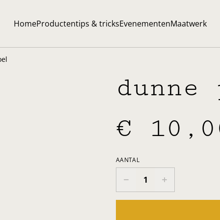
Home
Producten
tips & tricks
Evenementen
Maatwerk
el
dunne 
€ 10,0
AANTAL