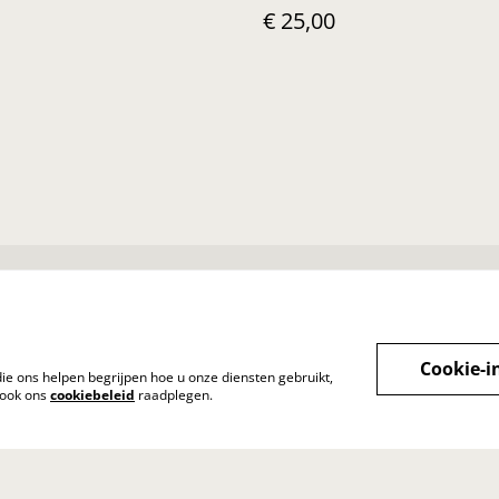
€ 25,00
Voorwaarden
Privacybeleid
Cook
Cookie-i
die ons helpen begrijpen hoe u onze diensten gebruikt,
 ook ons
cookiebeleid
raadplegen.