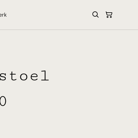
erk
stoel
0