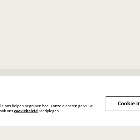
Voorwaarden
Privacybeleid
Cook
Cookie-i
die ons helpen begrijpen hoe u onze diensten gebruikt,
 ook ons
cookiebeleid
raadplegen.