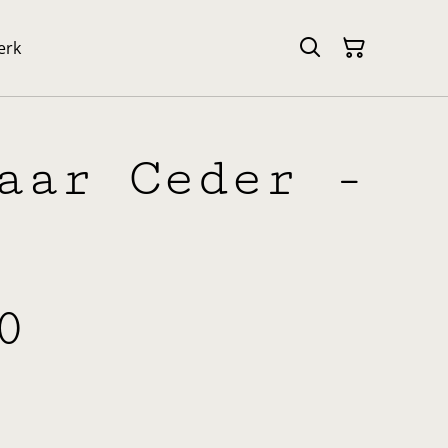
erk
aar Ceder -
0