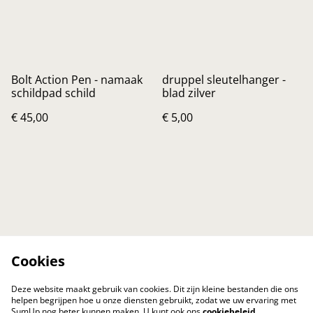
Bolt Action Pen - namaak
druppel sleutelhanger -
schildpad schild
blad zilver
€ 45,00
€ 5,00
Cookies
Deze website maakt gebruik van cookies. Dit zijn kleine bestanden die ons
helpen begrijpen hoe u onze diensten gebruikt, zodat we uw ervaring met
SumUp nog beter kunnen maken. U kunt ook ons
cookiebeleid